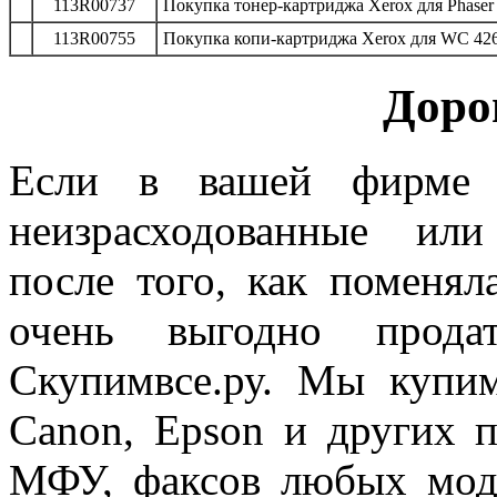
113R00737
Покупка тонер-картриджа Xerox для Phaser 
113R00755
Покупка копи-картриджа Xerox для WC 426
Доро
Если в вашей фирме 
неизрасходованные ил
после того, как поменял
очень выгодно прода
Скупимвсе.ру. Мы купим
Canon, Epson и других п
МФУ, факсов любых мод